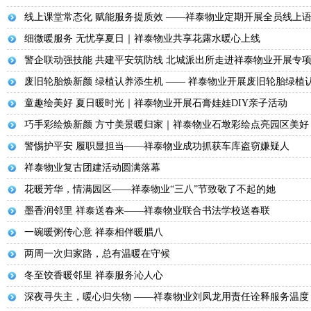
线上课堂常态化 赋能服务提质效 ——祥泰物业定期开展全员线上
细微暖服务 无忧享夏日｜祥泰物业共享花露水暖心上线
警企联动强技能 共建平安筑防线 北城派出所走进祥泰物业开展专
废旧轮胎焕新颜 绿植认养添生机 —— 祥泰物业开展废旧轮胎绿植
童趣绘美好 夏日暖时光｜祥泰物业开展石膏娃娃DIY亲子活动
巧手彩绘焕新颜 方寸美景暖归家｜祥泰物业石墩彩绘点亮园区美好
警惕护平安 履职显担当——祥泰物业成功抓获车库盗窃嫌疑人
祥泰物业复古团建活动圆满落幕
花暖芳华，情满园区——祥泰物业“三八”节致敬了不起的她
墨香润邻里 祥泰送春来——祥泰物业联合书法学校送春联
一碗暖粥传心意 祥泰相伴暖腊八
两周一次归家路，总有温暖在守候
冬至饺香暖邻里 祥泰服务沁人心
深夜寻失主，暖心归失物 ——祥泰物业刘凤龙用责任诠释服务温度