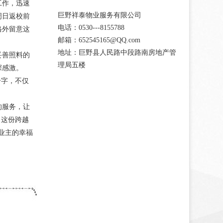
工作，迅速
巨野祥泰物业服务有限公司
周日返校前
电话：0530---8155788
格外留意这
邮箱：652545165@QQ.com
地址：巨野县人民路中段路南房地产管
妥善照料的
理局五楼
深感激。
个字，不仅
的服务，让
。这份跨越
业主的幸福