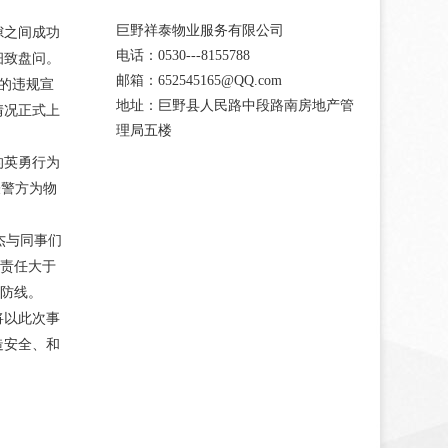
。
巨野祥泰物业服务有限公司
隙之间成功
电话：0530---8155788
细致盘问。
邮箱：652545165@QQ.com
务的违规宣
地址：巨野县人民路中段路南房地产管
情况正式上
理局五楼
的英勇行为
表警方为物
。
杰与同事们
，责任大于
全防线。
将以此次事
造安全、和