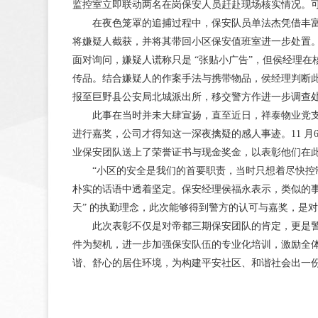
监控室立即联动两名在岗保安人员赶赴现场核实情况。
在夜色笼罩的追捕过程中，保安队员单法杰凭借丰富
将嫌疑人截获，并将其带回小区保安值班室进一步处置
面对询问，嫌疑人谎称只是 “张贴小广告”，但侯经理在
传品。结合嫌疑人的作案手法与携带物品，侯经理判断
报至巨野县公安局北城派出所，移交警方作进一步调查
此事在当时并未大肆宣扬，直至近日，祥泰物业党支
进行嘉奖，公司才得知这一深夜擒疑的感人事迹。11 
业保安团队送上了荣誉证书与现金奖金，以表彰他们在
“小区的安全是我们的首要职责，当时只想着尽快控制
朴实的话语中透着坚定。保安经理侯福永表示，类似的事
天” 的执勤理念，此次能够得到警方的认可与嘉奖，是
此次表彰不仅是对帝都三期保安团队的肯定，更是警
件为契机，进一步加强保安队伍的专业化培训，激励全
谐、舒心的居住环境，为构建平安社区、和谐社会出一