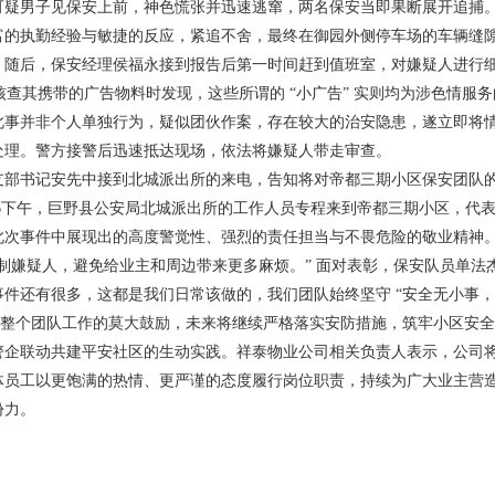
可疑男子见保安上前，神色慌张并迅速逃窜，两名保安当即果断展开追捕
的执勤经验与敏捷的反应，紧追不舍，最终在御园外侧停车场的车辆缝
。随后，保安经理侯福永接到报告后第一时间赶到值班室，对嫌疑人进行
核查其携带的广告物料时发现，这些所谓的 “小广告” 实则均为涉色情服
此事并非个人单独行为，疑似团伙作案，存在较大的治安隐患，遂立即将
处理。警方接警后迅速抵达现场，依法将嫌疑人带走审查。
部书记安先中接到北城派出所的来电，告知将对帝都三期小区保安团队
月6下午，巨野县公安局北城派出所的工作人员专程来到帝都三期小区，代
此次事件中展现出的高度警觉性、强烈的责任担当与不畏危险的敬业精神
嫌疑人，避免给业主和周边带来更多麻烦。” 面对表彰，保安队员单法
件还有很多，这都是我们日常该做的，我们团队始终坚守 “安全无小事
对整个团队工作的莫大鼓励，未来将继续严格落实安防措施，筑牢小区安
企联动共建平安社区的生动实践。祥泰物业公司相关负责人表示，公司
体员工以更饱满的热情、更严谨的态度履行岗位职责，持续为广大业主营
份力。