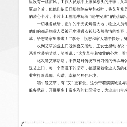
里没有一丝凉风，工作人员顾不上擦拭额头的汗珠，又
更加辛苦，但他们依旧仔细摘除杂草和残叶，将艾草修
的爱心卡片，卡片上工整地书写着 “端午安康” 的祝福语
一切准备就绪，正午的阳光炙烤着大地，物业人员却
他们的都是物业人员被汗水浸透衣衫却依然热情的笑容
草，给您送家里来啦！”“李哥，祝您和家人端午快乐，
收到艾草的业主们既惊喜又感动。王女士感动地说：“
系着丝带的艾草，笑着说：“这艾草带着物业的心意，看
此次送艾草活动，不仅是对传统节日习俗的传承与弘
送艾上门，每一个高温下的坚守，都凝聚着物业人员的心
业主打造温馨、和谐、幸福的居住环境。
端午送艾草，有 “艾” 更有爱。这份带着满满诚意
服务承诺，开展更多丰富多彩的社区活动，为业主们带