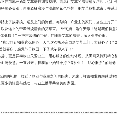
马不停蹄地开始对艾草进行细致整理。高温让艾草的清香愈发浓烈，也让
剪得整齐美观，再用象征浪漫与温馨的紫色丝带，把艾草捆扎成束，并系
。
踏上了挨家挨户送艾上门的路程。每敲响一户业主的家门，当业主打开
，以及递上的带着淡淡清香的艾草束。“张阿姨，端午安康！这是我们特意
身体健康！” 一声声亲切的问候，伴随着艾草的清香，沁入业主心田。
真没想到物业这么用心，天气这么热还亲自送艾草上门，太贴心了！” 
着就喜庆，感觉节日氛围一下子就浓起来了！”
扬，更是祥泰物业关爱业主、用心服务的生动体现。从田间采摘到精心
血与爱意。一直以来，祥泰物业始终秉持 “情系业主，贴心服务” 的理念
与祝福的礼物，拉近了物业与业主之间的距离。未来，祥泰物业将继续以实
来更多的惊喜与感动，与业主携手共创美好家园。